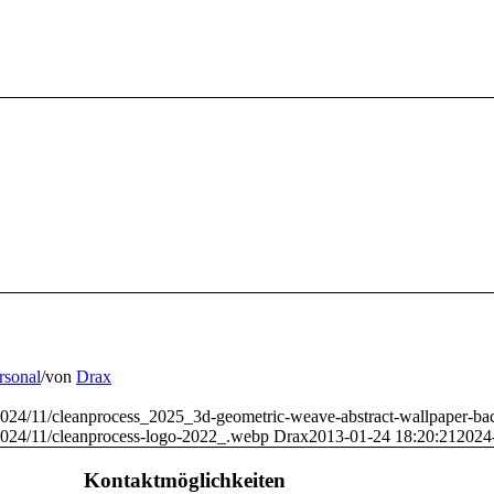
rsonal
/
von
Drax
s/2024/11/cleanprocess_2025_3d-geometric-weave-abstract-wallpaper-
/2024/11/cleanprocess-logo-2022_.webp
Drax
2013-01-24 18:20:21
2024
Kontaktmöglichkeiten