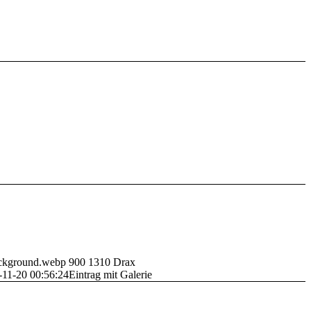
background.webp
900
1310
Drax
-11-20 00:56:24
Eintrag mit Galerie