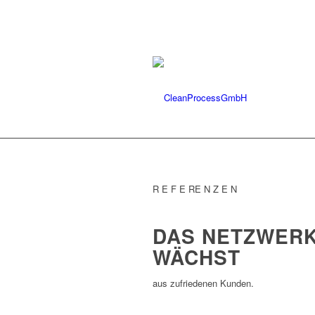
R E F E RE N Z E N
DAS NETZWER
WÄCHST
aus zufriedenen Kunden.